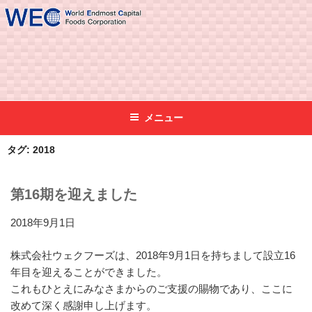
コ
ン
株式会社ウェクフーズ
まぐろのことならウェクフーズへ！
テ
ン
ツ
へ
ス
メニュー
キ
ッ
タグ:
2018
プ
第16期を迎えました
2018年9月1日
株式会社ウェクフーズは、2018年9月1日を持ちまして設立16
年目を迎えることができました。
これもひとえにみなさまからのご支援の賜物であり、ここに
改めて深く感謝申し上げます。